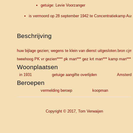
getuige: Levie Voorzanger
is vermoord op 28 september 1942 te Concentratiekamp Aus
Beschrijving
huw bijlage gezien; wegens te klein van dienst uitgesloten.bron cj
tweehoog PK vr gezien**** pk man*** gez krt man*** kamp man*** 
Woonplaatsen
in 1931
getuige aangifte overlijden
Amste
Beroepen
vermelding beroep
koopman
Copyright © 2017, Tom Verwaijen